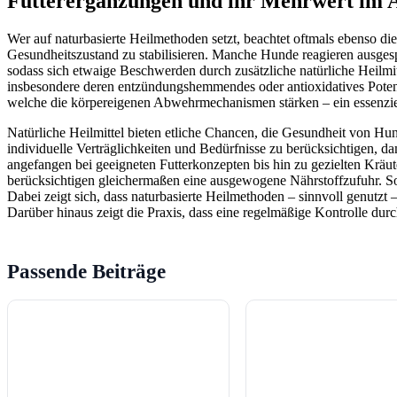
Futterergänzungen und ihr Mehrwert im A
Wer auf naturbasierte Heilmethoden setzt, beachtet oftmals ebenso di
Gesundheitszustand zu stabilisieren. Manche Hunde reagieren ausge
sodass sich etwaige Beschwerden durch zusätzliche natürliche Heilmit
insbesondere deren entzündungshemmendes oder antioxidatives Potenzi
welche die körpereigenen Abwehrmechanismen stärken – ein essenziel
Natürliche Heilmittel bieten etliche Chancen, die Gesundheit von Hun
individuelle Verträglichkeiten und Bedürfnisse zu berücksichtigen
angefangen bei geeigneten Futterkonzepten bis hin zu gezielten Kräut
berücksichtigen gleichermaßen eine ausgewogene Nährstoffzufuhr. So
Dabei zeigt sich, dass naturbasierte Heilmethoden – sinnvoll genutzt
Darüber hinaus zeigt die Praxis, dass eine regelmäßige Kontrolle du
Passende Beiträge