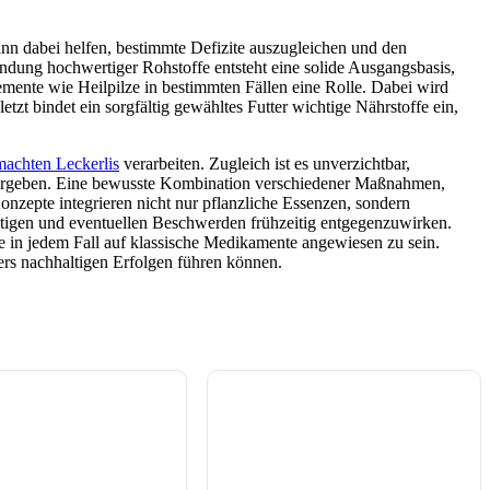
ann dabei helfen, bestimmte Defizite auszugleichen und den
dung hochwertiger Rohstoffe entsteht eine solide Ausgangsbasis,
emente wie Heilpilze in bestimmten Fällen eine Rolle. Dabei wird
t bindet ein sorgfältig gewähltes Futter wichtige Nährstoffe ein,
machten Leckerlis
verarbeiten. Zugleich ist es unverzichtbar,
n ergeben. Eine bewusste Kombination verschiedener Maßnahmen,
onzepte integrieren nicht nur pflanzliche Essenzen, sondern
stigen und eventuellen Beschwerden frühzeitig entgegenzuwirken.
ne in jedem Fall auf klassische Medikamente angewiesen zu sein.
ers nachhaltigen Erfolgen führen können.