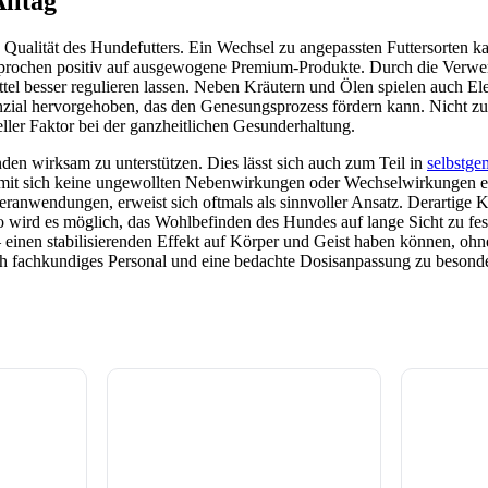
lltag
e Qualität des Hundefutters. Ein Wechsel zu angepassten Futtersorten k
sprochen positiv auf ausgewogene Premium-Produkte. Durch die Verwen
tel besser regulieren lassen. Neben Kräutern und Ölen spielen auch El
al hervorgehoben, das den Genesungsprozess fördern kann. Nicht zuletz
ler Faktor bei der ganzheitlichen Gesunderhaltung.
den wirksam zu unterstützen. Dies lässt sich auch zum Teil in
selbstge
, damit sich keine ungewollten Nebenwirkungen oder Wechselwirkunge
eranwendungen, erweist sich oftmals als sinnvoller Ansatz. Derartige K
 wird es möglich, das Wohlbefinden des Hundes auf lange Sicht zu fe
 – einen stabilisierenden Effekt auf Körper und Geist haben können, oh
rch fachkundiges Personal und eine bedachte Dosisanpassung zu besond