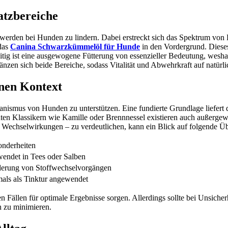
atzbereiche
chwerden bei Hunden zu lindern. Dabei erstreckt sich das Spektrum von
 das
Canina Schwarzkümmelöl für Hunde
in den Vordergrund. Diese
zeitig ist eine ausgewogene Fütterung von essenzieller Bedeutung, w
ergänzen sich beide Bereiche, sodass Vitalität und Abwehrkraft auf nat
rnen Kontext
ganismus von Hunden zu unterstützen. Eine fundierte Grundlage liefert 
n Klassikern wie Kamille oder Brennnessel existieren auch außergewöh
Wechselwirkungen – zu verdeutlichen, kann ein Blick auf folgende Über
nderheiten
endet in Tees oder Salben
derung von Stoffwechselvorgängen
als als Tinktur angewendet
 Fällen für optimale Ergebnisse sorgen. Allerdings sollte bei Unsiche
 zu minimieren.