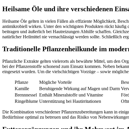
Heilsame Öle und ihre verschiedenen Eins
Heilsame Öle gelten in vielen Fällen als effiziente Möglichkeit, Bes
antimikrobiell wirken. Unter den wichtigsten Produkten rückt häufig
beitragen und äußerlich bei Hautreizungen Abhilfe schaffen. Gleich
natürlicher Heilmittel nie vernachlässigt werden sollte. Schließlich 
Traditionelle Pflanzenheilkunde im mode
Pflanzliche Extrakte gelten vielerorts als bewährte Mittel, um den Or
bei der Pflanzenstoffe schonend zum Einsatz kommen. Neben bekannte
eingesetzt wurden. Um die vielschichtigen Vorzüge – sowie mögliche 
Pflanze
Mögliche Vorteile
Beso
Kamille
Beruhigende Wirkung auf Magen und Darm
Verw
Brennnessel
Enthält Mineralstoffe und Vitamine
För
Ringelblume
Unterstützung bei Hautirritationen
Oftm
Die Kombination verschiedener Pflanzenzubereitungen kann in einigen
Bedürfnisse optimal zu betreuen und das Risiko von Nebenwirkungen