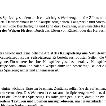
olles Spielzeug, sondern auch ein wichtiges Werkzeug, um
die Zähne und
iert. Darüber hinaus kann Kauspielzeug helfen, Langeweile und Stress
ine sinnvolle Beschäftigung und kann dazu beitragen, unerwünschtes 
on des Welpen fördert
. Durch das Lösen von Rätseln oder das Heraus
 beliebt sind. Eine beliebte Art ist das
Kauspielzeug aus Naturkau
Kauspielzeug ist das
Seilspielzeug
. Es besteht aus robusten Seilen, 
ene. Ein weiteres beliebtes Kauspielzeug ist das interaktive Kauspielz
istige Stimulation und hält die Welpen aktiv und beschäftigt. Bei der 
as Spielzeug sicher und angemessen ist.
s einige wichtige Tipps zu beachten. Zunächst sollten Sie darauf achte
en zu vermeiden. Des Weiteren ist es ratsam, ein Spielzeug zu wählen, da
t ist die Größe des Spielzeugs. Es sollte groß genug sein, damit Ihr We
hiedene Texturen und Formen auszuprobieren
, um herauszufinden, 
ug für Ihren Welpen auswählen.