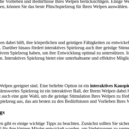
h die Vorlieben und Bedürfnisse Ihres Welpen berücksichtigen. Einige 
en, können Sie das beste Plüschspielzeug für Ihren Welpen auswählen.
nen dabei hilft, ihre körperlichen und geistigen Fähigkeiten zu entwic
 Darüber hinaus fördert interaktives Spielzeug auch ihre geistige Stimu
aktivem Spielzeug haben, um ihre Entwicklung optimal zu unterstützen. 
 Interaktives Spielzeug bietet eine unterhaltsame und effektive Mögli
Welpen geeignet sind. Eine beliebte Option ist ein
interaktives Kauspi
enswertes Spielzeug ist ein interaktiver Ball, der Ihrem Welpen dabei h
t auch eine gute Wahl, um die geistige Stimulation Ihres Welpen zu f
Spielzeug aus, das am besten zu den Bedürfnissen und Vorlieben Ihres 
gs
n gibt es einige wichtige Tipps zu beachten. Zunächst sollten Sie sicher
ll für ihre kleinen Mäuler entwickelt wurden, um Verletzungen zu verm