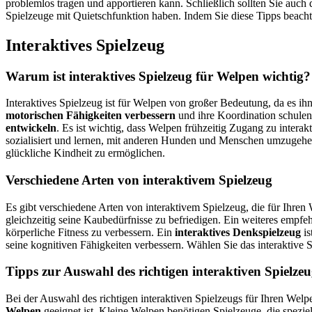
problemlos tragen und apportieren kann. Schließlich sollten Sie auc
Spielzeuge mit Quietschfunktion haben. Indem Sie diese Tipps beacht
Interaktives Spielzeug
Warum ist interaktives Spielzeug für Welpen wichtig?
Interaktives Spielzeug ist für Welpen von großer Bedeutung, da es ih
motorischen Fähigkeiten verbessern
und ihre Koordination schulen.
entwickeln
. Es ist wichtig, dass Welpen frühzeitig Zugang zu inter
sozialisiert und lernen, mit anderen Hunden und Menschen umzugehen.
glückliche Kindheit zu ermöglichen.
Verschiedene Arten von interaktivem Spielzeug
Es gibt verschiedene Arten von interaktivem Spielzeug, die für Ihren 
gleichzeitig seine Kaubedürfnisse zu befriedigen. Ein weiteres empfehl
körperliche Fitness zu verbessern. Ein
interaktives Denkspielzeug
is
seine kognitiven Fähigkeiten verbessern. Wählen Sie das interaktive 
Tipps zur Auswahl des richtigen interaktiven Spielzeu
Bei der Auswahl des richtigen interaktiven Spielzeugs für Ihren Welpe
Welpen
geeignet ist. Kleine Welpen benötigen Spielzeuge, die spezie