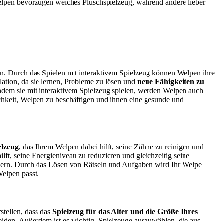
Welpen bevorzugen weiches Plüschspielzeug, während andere lieber
keln. Durch das Spielen mit interaktivem Spielzeug können Welpen ihre
lation, da sie lernen, Probleme zu lösen und
neue Fähigkeiten zu
Indem sie mit interaktivem Spielzeug spielen, werden Welpen auch
chkeit, Welpen zu beschäftigen und ihnen eine gesunde und
elzeug
, das Ihrem Welpen dabei hilft, seine Zähne zu reinigen und
ilft, seine Energieniveau zu reduzieren und gleichzeitig seine
ördern. Durch das Lösen von Rätseln und Aufgaben wird Ihr Welpe
Welpen passt.
stellen, dass das
Spielzeug für das Alter und die Größe Ihres
eiden. Außerdem ist es wichtig, Spielzeuge auszuwählen, die aus