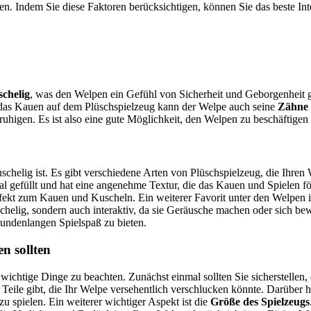
en. Indem Sie diese Faktoren berücksichtigen, können Sie das beste In
chelig
, was den Welpen ein Gefühl von Sicherheit und Geborgenheit g
h das Kauen auf dem Plüschspielzeug kann der Welpe auch seine
Zähne 
uhigen. Es ist also eine gute Möglichkeit, den Welpen zu beschäftigen
uschelig ist. Es gibt verschiedene Arten von Plüschspielzeug, die Ihre
ial gefüllt und hat eine angenehme Textur, die das Kauen und Spielen för
rfekt zum Kauen und Kuscheln. Ein weiterer Favorit unter den Welpen i
schelig, sondern auch interaktiv, da sie Geräusche machen oder sich be
stundenlangen Spielspaß zu bieten.
n sollten
wichtige Dinge zu beachten. Zunächst einmal sollten Sie sicherstellen,
 Teile gibt, die Ihr Welpe versehentlich verschlucken könnte. Darüber h
zu spielen. Ein weiterer wichtiger Aspekt ist die
Größe des Spielzeugs