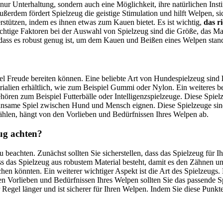
 nur Unterhaltung, sondern auch eine Möglichkeit, ihre natürlichen In
ußerdem fördert Spielzeug die geistige Stimulation und hilft Welpen, 
stützen, indem es ihnen etwas zum Kauen bietet. Es ist wichtig,
das r
ichtige Faktoren bei der Auswahl von Spielzeug sind die Größe, das Mat
 dass es robust genug ist, um dem Kauen und Beißen eines Welpen stan
el Freude bereiten können. Eine beliebte Art von Hundespielzeug sind
ialien erhältlich, wie zum Beispiel Gummi oder Nylon. Ein weiteres be
ehören zum Beispiel Futterbälle oder Intelligenzspielzeuge. Diese S
meinsame Spiel zwischen Hund und Mensch eignen. Diese Spielzeuge sin
ählen, hängt von den Vorlieben und Bedürfnissen Ihres Welpen ab.
ug achten?
beachten. Zunächst sollten Sie sicherstellen, dass das Spielzeug für 
s das Spielzeug aus robustem Material besteht, damit es den Zähnen u
hen könnten. Ein weiterer wichtiger Aspekt ist die Art des Spielzeugs
en Vorlieben und Bedürfnissen Ihres Welpen sollten Sie das passende Sp
 Regel länger und ist sicherer für Ihren Welpen. Indem Sie diese Punk