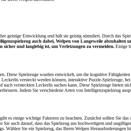
ihre geistige Entwicklung und hält sie geistig stimuliert. Durch das Sp
telligenzspielzeug auch dabei, Welpen von Langeweile abzuhalten
pen sicher und langlebig ist, um Verletzungen zu vermeiden.
Einige be
anten. Diese Spielzeuge wurden entwickelt, um die kognitive Fähigkeit
n Leckerlis versteckt werden können, interaktive Puzzle-Spielzeuge, 
 nach versteckten Leckerlis suchen kann. Diese Spielzeuge bieten nich
erbessern. Indem Sie verschiedene Arten von Intelligenzspielzeug aus
 gibt es einige wichtige Faktoren zu beachten. Zunächst sollten Sie das
n Sie auch darauf, dass das Spielzeug aus hochwertigem und ungiftigem
ugs. Wählen Sie ein Spielzeug, das Ihrem Welpen Herausforderungen biete