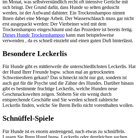
im Monat, was selbstverständlich recht oft intensive Gerüche mit
sich bringt. Der Grund dafür, dass Hunde so selten geduscht
werden, ist der Aufwand dahinter. Ein Trockenshampoo nimmt
Ihnen dabei eine Menge Arbeit. Der Wasserschlauch muss gar nicht
erst ausgepackt werden: Der Vierbeiner wird mit dem
Trockenshampoo eingeschäumt und das Prozedere ist bereits fertig.
Dieses Hunde Trockenshampoo
kann man beispielsweise
verwenden , da es schnell einzieht und einen guten Duft hinterlässt.
Besondere Leckerlis
Für Hunde gibt es mittlerweile die unterschiedlichsten Leckerlis. Hat
der Hund Ihrer Freunde bspw. schon mal an getrockneten
Schweineohren gekaut? Das schmeckt nicht nur gut, sondern ist
auch gut für die Psyche und die Zähne des Hundes. Darüber hinaus
gibt es bestimmte fruchtige Leckerlis, welche Hunden neue
Geschmackswelten zeigen. Stöbern Sie ein wenig durch
entsprechende Geschäfte und Sie werden schnell zahlreiche
Leckerlis finden, welche Sie Ihrem Bello nicht vorenthalten wollen.
Schnüffel-Spiele
Für Hunde ist es enorm anstrengend, nach etwas zu schnüffeln.
Lassen Sie Ihren Hund bspw. Leckerlis oder dergleichen suchen,