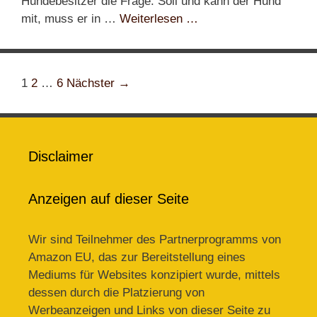
Hundebesitzer die Frage: Soll und kann der Hund
mit, muss er in …
Weiterlesen …
Beitrags-
1
2
…
6
Nächster →
Navigation
Disclaimer
Anzeigen auf dieser Seite
Wir sind Teilnehmer des Partnerprogramms von
Amazon EU, das zur Bereitstellung eines
Mediums für Websites konzipiert wurde, mittels
dessen durch die Platzierung von
Werbeanzeigen und Links von dieser Seite zu