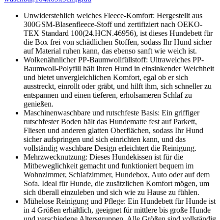
Unwiderstehlich weiches Fleece-Komfort: Hergestellt aus
300GSM-Blasenfleece-Stoff und zertifiziert nach OEKO-
TEX Standard 100(24.HCN.46956), ist dieses Hundebett für
die Box frei von schädlichen Stoffen, sodass Ihr Hund sicher
auf Material ruhen kann, das ebenso sanft wie weich ist.
Wolkenähnlicher PP-Baumwollfüllstoff: Ultraweiches PP-
Baumwoll-Polyfill hält Ihren Hund in einsinkender Weichheit
und bietet unvergleichlichen Komfort, egal ob er sich
ausstreckt, einrollt oder gräbt, und hilft ihm, sich schneller zu
entspannen und einen tieferen, erholsameren Schlaf zu
genießen.
Maschinenwaschbare und rutschfeste Basis: Ein griffiger
rutschfester Boden hält das Hundematte fest auf Parkett,
Fliesen und anderen glatten Oberflächen, sodass Ihr Hund
sicher aufspringen und sich einrichten kann, und das
vollständig waschbare Design erleichtert die Reinigung.
Mehrzwecknutzung: Dieses Hundekissen ist für die
Mitbeweglichkeit gemacht und funktioniert bequem im
Wohnzimmer, Schlafzimmer, Hundebox, Auto oder auf dem
Sofa. Ideal für Hunde, die zusätzlichen Komfort mögen, um
sich überall einzuleben und sich wie zu Hause zu fühlen.
Mühelose Reinigung und Pflege: Ein Hundebett für Hunde ist
in 4 Größen erhältlich, geeignet für mittlere bis große Hunde
und verschiedene Altersgruppen. Alle Größen sind vollständig