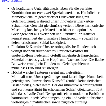
89x64x18cm
Orthopädische Unterstützung:Erleben Sie die perfekte
Kombination unserer zwei Spezialmaterialien. Hochdichter
Memory-Schaum gewährleistet Druckentlastung mit
Gelenkstützung, während unser innovativer Eierkarton-
Schaum das Gewicht gleichmäßig verteilt. Diese harmonische
Mischung kuscheliger Materialien bietet ein optimales
Gleichgewicht aus Weichheit und Stabilität. Ihr Haustier
genießt garantiert die ultimative Hundecouch – speziell für
tiefen, erholsamen Schlaf konzipiert.
Funktion & Komfort:Unsere orthopädische Hundecouch
verfügt über ein durchdachtes Dreiseiten-Polster für
unübertroffene Federung. Gefüllt mit elastisch-flauschigem
Material bietet es gezielte Kopf- und Nackenstütze. Die flache
Bauweise ermöglicht Hunden mit Gelenkproblemen
müheloses Ein- und Aussteigen.
Höchst weiche Texturen vereint mit vielseitigem
Minimalismus: Unser geräumiges und kuscheliges Hundebett,
gefertigt aus ultraweichem Kunstfell (enthält keine tierischen
Bestandteile), bietet Ihrem Tier das ultimative Komfortgefühl
und sorgt ganzjährig für erholsamen Schlaf. Gleichzeitig fügt
sich das stilvolle Cord-Design mit seinen modernen Farbtönen
harmonisch in jede Wohnumgebung ein und verleiht ihr einen
vielseitig-minimalistischen sowie zugleich auffällig