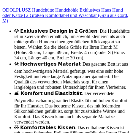
ODOLPLUSZ Hundehütte Hundehöhle Exklusives Haus Hund
oder Katze | 2 Größen Komfortabel und Waschbar (Grau aus Cord,
M)
🐶 𝗘𝘅𝗸𝗹𝘂𝘀𝗶𝘃𝗲𝘀 𝗗𝗲𝘀𝗶𝗴𝗻 𝗶𝗻 𝟮 𝗚𝗿𝗼̈ß𝗲𝗻: Die Hundehütte
ist in zwei Größen erhältlich, um sowohl kleineren als auch
mittelgroßen Hunden einen gemütlichen Rückzugsort zu
bieten. Wählen Sie die ideale Größe für Ihren Hund: M
(Höhe: 36 cm, Länge: 49 cm, Breite: 45 cm) oder S (Höhe:
34 cm, Länge: 40 cm, Breite: 39 cm).
🛠️ 𝗛𝗼𝗰𝗵𝘄𝗲𝗿𝘁𝗶𝗴𝗲𝘀 𝗠𝗮𝘁𝗲𝗿𝗶𝗮𝗹: Das gesamte Bett ist aus
dem hochwertigsten Material gefertigt, was eine sehr hohe
Festigkeit und eine lange Nutzungsdauer garantiert. Die
Qualität des verwendeten Materials sorgt für einen
langlebigen und robusten Unterschlupf für Ihren Vierbeiner.
🛋️ 𝗞𝗼𝗺𝗳𝗼𝗿𝘁 𝘂𝗻𝗱 𝗘𝗹𝗮𝘀𝘁𝗶𝘇𝗶𝘁𝗮̈𝘁: Der verwendete
Polyurethanschaum garantiert Elastizität und hohen Komfort
für Ihr Haustier. Das bequeme Kissen, das mit federnden
Silikonbällchen gefüllt ist, sorgt für zusätzliche Wärme und
Komfort. Das Kissen kann auch als separate Matratze
verwendet werden.
🧸 𝗞𝗼𝗺𝗳𝗼𝗿𝘁𝗮𝗯𝗹𝗲𝘀 𝗞𝗶𝘀𝘀𝗲𝗻: Das enthaltene Kissen ist
mit einem federnden Ball aus Silikon gefüllt, der Ihrem Hund