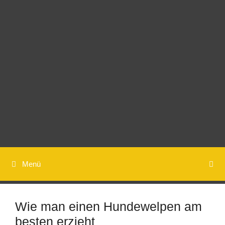
Springe
zum
Inhalt
Menü
Wie man einen Hundewelpen am
besten erzieht