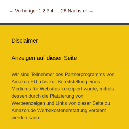
Beitrags-
← Vorheriger
1
2
3
4
…
26
Nächster →
Navigation
Disclaimer
Anzeigen auf dieser Seite
Wir sind Teilnehmer des Partnerprogramms von
Amazon EU, das zur Bereitstellung eines
Mediums für Websites konzipiert wurde, mittels
dessen durch die Platzierung von
Werbeanzeigen und Links von dieser Seite zu
Amazon.de Werbekostenerstattung verdient
werden kann.